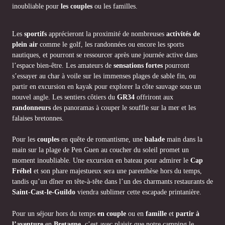
inoubliable pour
les couples
ou les familles.
Les
sportifs
apprécieront la proximité de nombreuses
activités de
plein air
comme le golf, les randonnées ou encore les sports
nautiques, et pourront se ressourcer après une journée active dans
l’espace bien-être. Les amateurs de
sensations fortes
pourront
s’essayer au char à voile sur les immenses plages de sable fin, ou
partir en excursion en kayak pour explorer la côte sauvage sous un
nouvel angle. Les sentiers côtiers du
GR34
offriront aux
randonneurs
des panoramas à couper le souffle sur la mer et les
falaises bretonnes.
Pour les
couples
en quête de romantisme, une
balade
main dans la
main sur la plage de Pen Guen au coucher du soleil promet un
moment inoubliable. Une excursion en bateau pour admirer le
Cap
Fréhel
et son phare majestueux sera une parenthèse hors du temps,
tandis qu’un dîner en tête-à-tête dans l’un des charmants restaurants de
Saint-Cast-le-Guildo
viendra sublimer cette escapade printanière.
Pour un séjour hors du temps
en couple
ou en
famille
et
partir à
l’aventure
en
Bretagne
, c’est avec plaisir que notre camping le