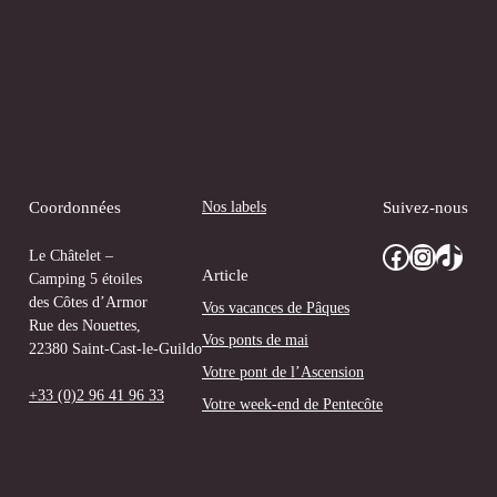
Nos labels
Coordonnées
Suivez-nous
Facebook
Instagram
TikTok
Le Châtelet –
Article
Camping 5 étoiles
des Côtes d’Armor
Vos vacances de Pâques
Rue des Nouettes,
Vos ponts de mai
22380 Saint-Cast-le-Guildo
Votre pont de l’Ascension
+33 (0)2 96 41 96 33
Votre week-end de Pentecôte