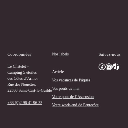
Nos labels
Coordonnées
Suivez-nous
Facebook
Instagram
TikTok
Le Châtelet –
Article
Camping 5 étoiles
des Côtes d’Armor
Vos vacances de Pâques
Rue des Nouettes,
Vos ponts de mai
22380 Saint-Cast-le-Guildo
Votre pont de l’Ascension
+33 (0)2 96 41 96 33
Votre week-end de Pentecôte