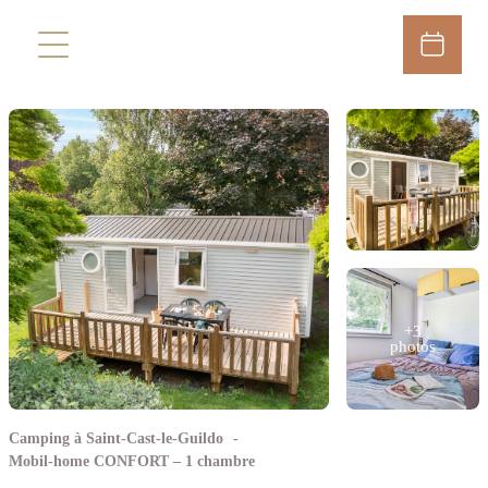
+3
photos
Camping à Saint-Cast-le-Guildo
Mobil-home CONFORT – 1 chambre