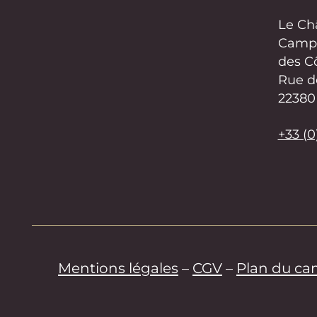
Le Châ
Campi
des C
Rue d
22380 
+33 (0
Mentions légales
–
CGV
–
Plan du c