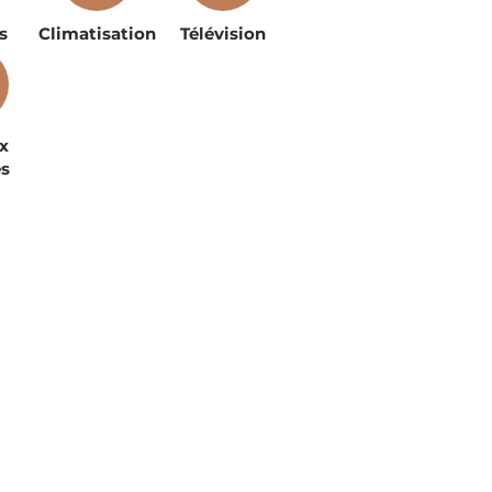
s
Climatisation
Télévision
x
és