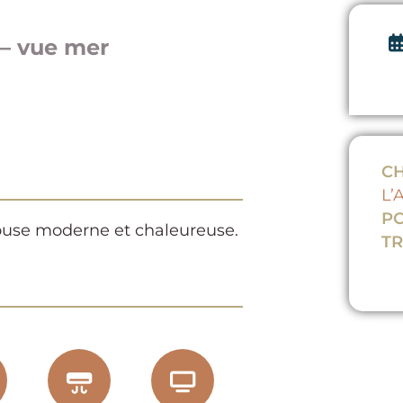
– vue mer
CH
L’
PO
House moderne et chaleureuse.
T