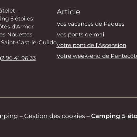
Article
telet –
ng 5 étoiles
Vos vacances de Pâques
ôtes d’Armor
Vos ponts de mai
es Nouettes,
Saint-Cast-le-Guildo
Votre pont de l’Ascension
Votre week-end de Pentecôt
)2 96 41 96 33
amping
–
Gestion des cookies
–
Camping 5 éto