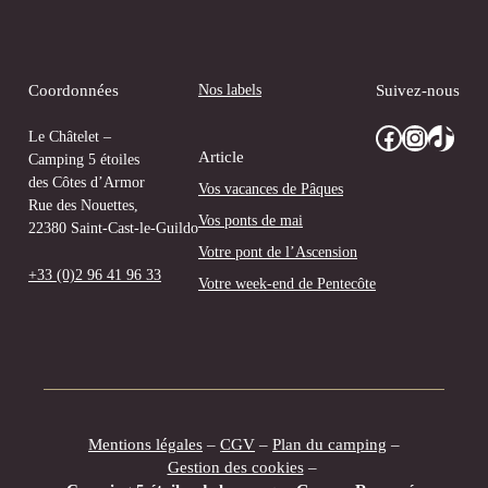
Nos labels
Coordonnées
Suivez-nous
Facebook
Instagram
TikTok
Le Châtelet –
Article
Camping 5 étoiles
des Côtes d’Armor
Vos vacances de Pâques
Rue des Nouettes,
Vos ponts de mai
22380 Saint-Cast-le-Guildo
Votre pont de l’Ascension
+33 (0)2 96 41 96 33
Votre week-end de Pentecôte
Mentions légales
–
CGV
–
Plan du camping
–
Gestion des cookies
–